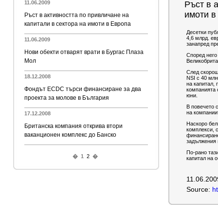
11.06.2009
Ръст в 
имоти в
Ръст в активността по привличане на
капитали в сектора на имоти в Европа
Десетки пуб
4,6 млрд. ев
11.06.2009
занапред пре
Нови обекти отварят врати в Бургас Плаза
Според него
Мол
Великобрита
След скорошн
18.12.2008
NSI с 40 мл
на капитал,
Фондът ECDC търси финансиране за два
компанията 
юни.
проекта за молове в България
В повечето 
на компаниит
17.12.2008
Наскоро бел
Британска компания открива втори
комплекси, с
ваканционен комплекс до Банско
финансиране
задължения 
По-рано таз
�
1
2
�
капитал на о
11.06.200
Source:
h