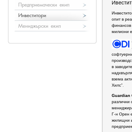
Ивестит
Инвестито
опит в ре
финансов 
милиони е
софтуерни
производс
в заводит
надхвърля
взема акт
Хилс”.
Guardian
различни 
мениджира
Г-н Орен 
жилищни и
предприем